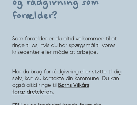
og rådgivning som
forælder?
Som forælder er du altid velkommen til at
ringe til os, hvis du har spørgsmål til vores
krisecenter eller måde at arbejde.
Har du brug for rådgivning eller støtte til dig
selv, kan du kontakte din kommune. Du kan
også altid ringe til
Børns Vilkårs
forældretelefon
.
FBU
er en landsdækkende forældre-
forening, hvor du også kan få rådgivning og
bisidning til din sag i kommunen.
Lev Uden Vold har desuden
rådgivningstilbuddet “
Før det sker igen
”.