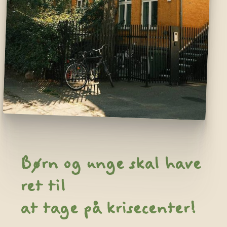
Børn og unge skal have
ret til
at tage på krisecenter!