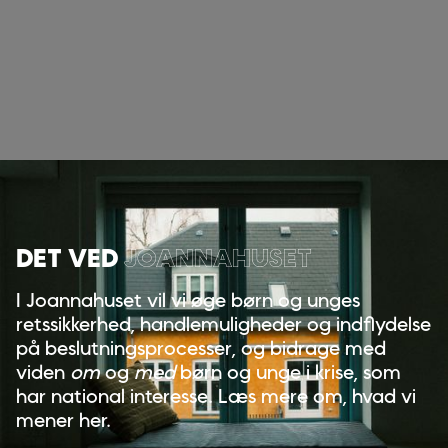
DET VED
JOANNAHUSET
I Joannahuset vil vi øge børn og unges
retssikkerhed, handlemuligheder og indflydelse
på beslutningsprocesser, og bidrage med
viden
om
og
med
børn og unge i krise, som
har national interesse. Læs mere om, hvad vi
mener her.