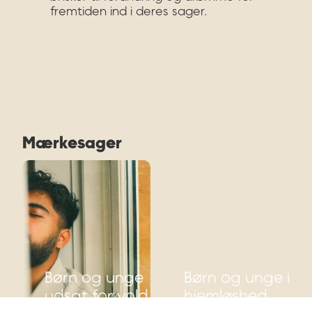
fremtiden ind i deres sager.
Mærkesager
Børn og unge
Børn og unge i
udsat for vold
hjemløshed